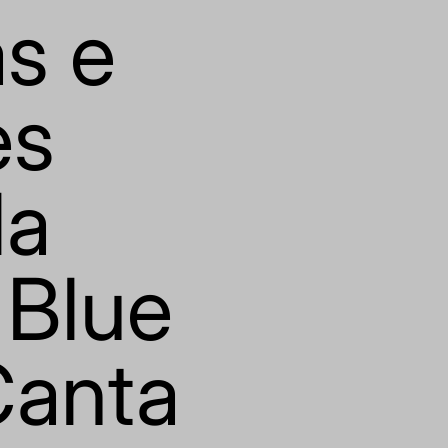
s e
es
la
 Blue
anta