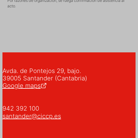
Por razones de organización, se ruega confirmación de asistencia al
acto.
Avda. de Pontejos 29, bajo.
39005 Santander (Cantabria)
Google maps
942 392 100
santander@ciccp.es