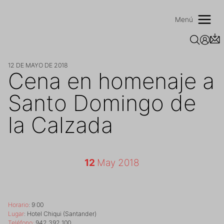
Saltar
al
Menú
contenido
12 DE MAYO DE 2018
Cena en homenaje a
Santo Domingo de
la Calzada
12
May 2018
Horario
: 9:00
Lugar
: Hotel Chiqui (Santander)
Teléfono:
942 392 100