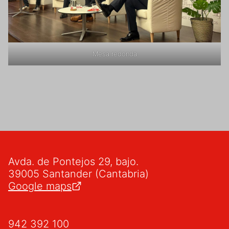
Mesa redonda
Avda. de Pontejos 29, bajo.
39005 Santander (Cantabria)
Google maps
942 392 100