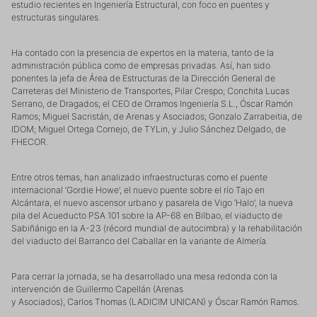
estudio recientes en Ingeniería Estructural, con foco en puentes y
estructuras singulares.
Ha contado con la presencia de expertos en la materia, tanto de la
administración pública como de empresas privadas. Así, han sido
ponentes la jefa de Área de Estructuras de la Dirección General de
Carreteras del Ministerio de Transportes, Pilar Crespo; Conchita Lucas
Serrano, de Dragados; el CEO de Orramos Ingeniería S.L., Óscar Ramón
Ramos; Miguel Sacristán, de Arenas y Asociados; Gonzalo Zarrabeitia, de
IDOM; Miguel Ortega Cornejo, de TYLin, y Julio Sánchez Delgado, de
FHECOR.
Entre otros temas, han analizado infraestructuras como el puente
internacional ‘Gordie Howe’, el nuevo puente sobre el río Tajo en
Alcántara, el nuevo ascensor urbano y pasarela de Vigo ‘Halo’, la nueva
pila del Acueducto PSA 101 sobre la AP-68 en Bilbao, el viaducto de
Sabiñánigo en la A-23 (récord mundial de autocimbra) y la rehabilitación
del viaducto del Barranco del Caballar en la variante de Almería.
Para cerrar la jornada, se ha desarrollado una mesa redonda con la
intervención de Guillermo Capellán (Arenas
y Asociados), Carlos Thomas (LADICIM UNICAN) y Óscar Ramón Ramos.