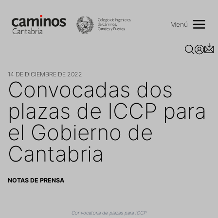
Saltar
al
contenido
Menú
14 DE DICIEMBRE DE 2022
Convocadas dos
plazas de ICCP para
el Gobierno de
Cantabria
NOTAS DE PRENSA
Convocatoria de plazas para ICCP