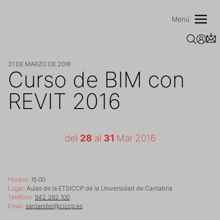
Saltar
al
Menú
contenido
31 DE MARZO DE 2016
Curso de BIM con
REVIT 2016
del
28
al
31
Mar 2016
Horario
: 15:00
Lugar
: Aulas de la ETSICCP de la Universidad de Cantabria
Teléfono:
942 392 100
Email
:
santander@ciccp.es