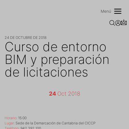
Saltar
al
Menú
contenido
24 DE OCTUBRE DE 2018
Curso de entorno
BIM y preparación
de licitaciones
24
Oct 2018
Horario
: 15:00
Lugar
: Sede de la Demarcación de Cantabria del CICCP
Teléfono:
942 392 100