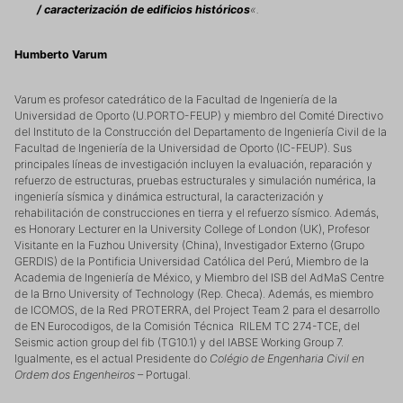
/ caracterización de edificios históricos
«.
Humberto Varum
Varum es profesor catedrático de la Facultad de Ingeniería de la
Universidad de Oporto (U.PORTO-FEUP) y miembro del Comité Directivo
del Instituto de la Construcción del Departamento de Ingeniería Civil de la
Facultad de Ingeniería de la Universidad de Oporto (IC-FEUP). Sus
principales líneas de investigación incluyen la evaluación, reparación y
refuerzo de estructuras, pruebas estructurales y simulación numérica, la
ingeniería sísmica y dinámica estructural, la caracterización y
rehabilitación de construcciones en tierra y el refuerzo sísmico. Además,
es Honorary Lecturer en la University College of London (UK), Profesor
Visitante en la Fuzhou University (China), Investigador Externo (Grupo
GERDIS) de la Pontificia Universidad Católica del Perú, Miembro de la
Academia de Ingeniería de México, y Miembro del ISB del AdMaS Centre
de la Brno University of Technology (Rep. Checa). Además, es miembro
de ICOMOS, de la Red PROTERRA, del Project Team 2 para el desarrollo
de EN Eurocodigos, de la Comisión Técnica RILEM TC 274-TCE, del
Seismic action group del fib (TG10.1) y del IABSE Working Group 7.
Igualmente, es el actual Presidente do
Colégio de Engenharia Civil en
Ordem dos Engenheiros
– Portugal.