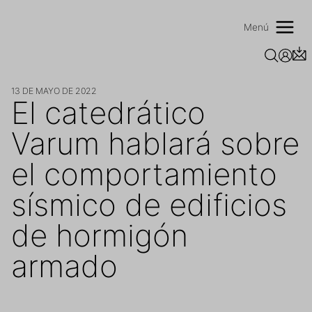
Saltar
al
Menú
contenido
13 DE MAYO DE 2022
El catedrático
Varum hablará sobre
el comportamiento
sísmico de edificios
de hormigón
armado