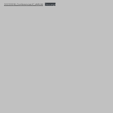
20220518_ConferenciaUC_VARUM
Descarga