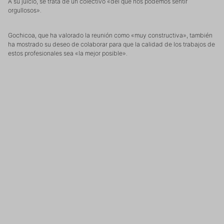
A su juicio, se trata de un colectivo «del que nos podemos sentir
orgullosos».
Gochicoa, que ha valorado la reunión como «muy constructiva», también
ha mostrado su deseo de colaborar para que la calidad de los trabajos de
estos profesionales sea «la mejor posible».