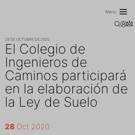
Saltar
al
Menú
contenido
28 DE OCTUBRE DE 2020
El Colegio de
Ingenieros de
Caminos participará
en la elaboración de
la Ley de Suelo
28
Oct 2020