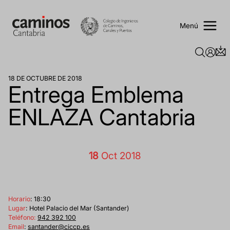
Saltar
al
contenido
Menú
18 DE OCTUBRE DE 2018
Entrega Emblema
ENLAZA Cantabria
18
Oct 2018
Horario
: 18:30
Lugar
: Hotel Palacio del Mar (Santander)
Teléfono:
942 392 100
Email
:
santander@ciccp.es