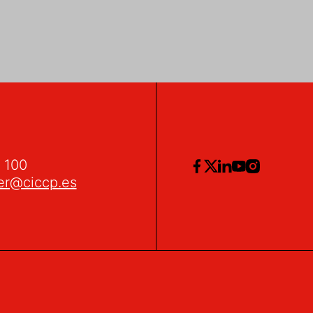
2 100
er@ciccp.es