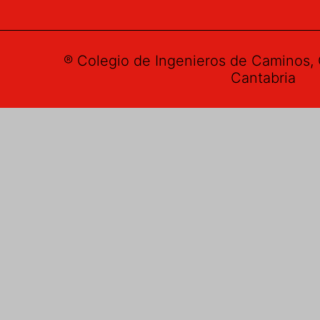
® Colegio de Ingenieros de Caminos, 
Cantabria
Buzón de su
Nombre
*
E