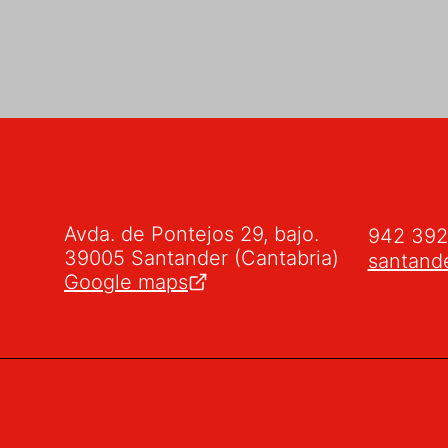
Avda. de Pontejos 29, bajo.
942 39
39005 Santander (Cantabria)
santand
Google maps