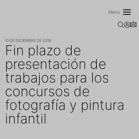
Saltar
al
Menú
contenido
10 DE DICIEMBRE DE 2019
Fin plazo de
presentación de
trabajos para los
concursos de
fotografía y pintura
infantil