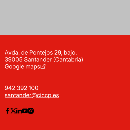
Avda. de Pontejos 29, bajo.
39005 Santander (Cantabria)
Google maps
942 392 100
santander@ciccp.es