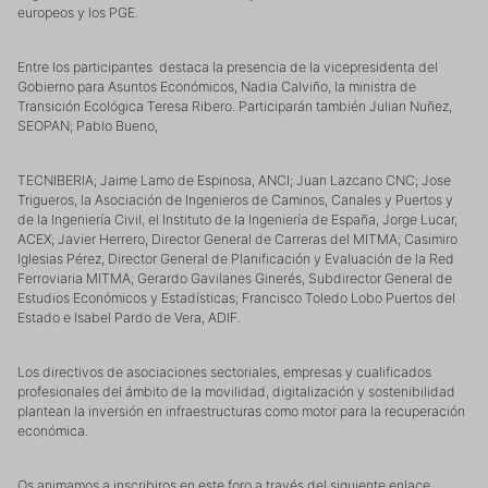
europeos y los PGE.
Entre los participantes destaca la presencia de la vicepresidenta del
Gobierno para Asuntos Económicos, Nadia Calviño, la ministra de
Transición Ecológica Teresa Ribero. Participarán también Julian Nuñez,
SEOPAN; Pablo Bueno,
TECNIBERIA; Jaime Lamo de Espinosa, ANCI; Juan Lazcano CNC; Jose
Trigueros, la Asociación de Ingenieros de Caminos, Canales y Puertos y
de la Ingeniería Civil, el Instituto de la Ingeniería de España, Jorge Lucar,
ACEX; Javier Herrero, Director General de Carreras del MITMA; Casimiro
Iglesias Pérez, Director General de Planificación y Evaluación de la Red
Ferroviaria MITMA; Gerardo Gavilanes Ginerés, Subdirector General de
Estudios Económicos y Estadísticas; Francisco Toledo Lobo Puertos del
Estado e Isabel Pardo de Vera, ADIF.
Los directivos de asociaciones sectoriales, empresas y cualificados
profesionales del ámbito de la movilidad, digitalización y sostenibilidad
plantean la inversión en infraestructuras como motor para la recuperación
económica.
Os animamos a inscribiros en este foro a través del siguiente enlace