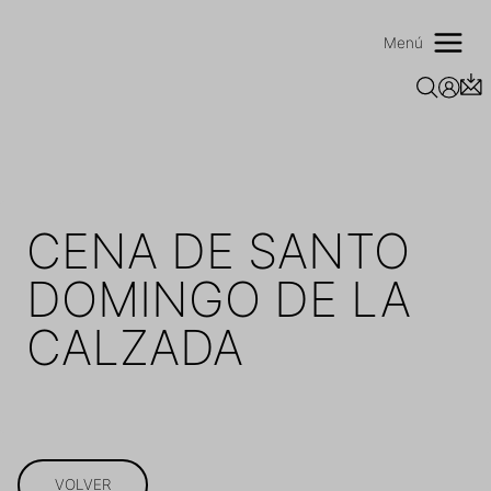
Saltar
al
Menú
contenido
CENA DE SANTO
DOMINGO DE LA
CALZADA
VOLVER