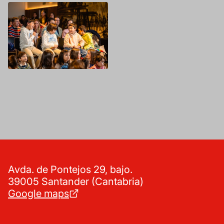
Avda. de Pontejos 29, bajo.
39005 Santander (Cantabria)
Google maps
942 392 100