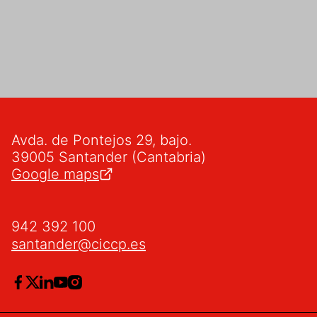
Avda. de Pontejos 29, bajo.
39005 Santander (Cantabria)
Google maps
942 392 100
santander@ciccp.es