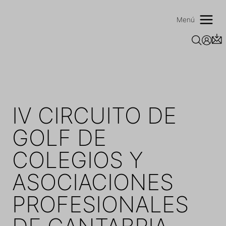
Saltar
al
Menú
contenido
IV CIRCUITO DE
GOLF DE
COLEGIOS Y
ASOCIACIONES
PROFESIONALES