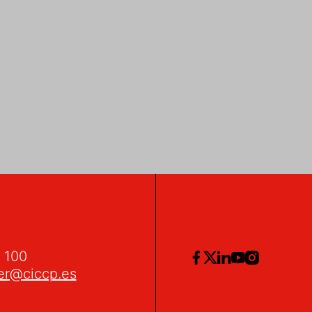
2 100
er@ciccp.es