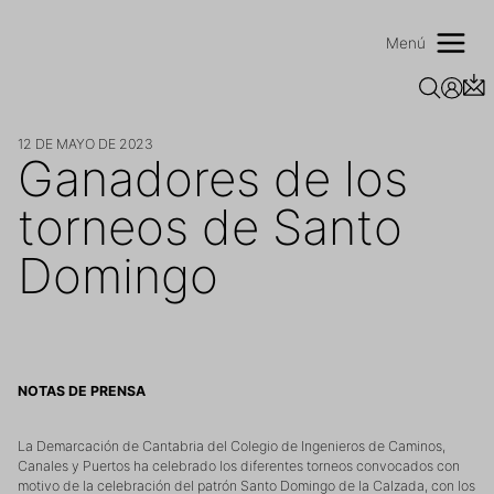
Saltar
al
Menú
contenido
12 DE MAYO DE 2023
Ganadores de los
torneos de Santo
Domingo
NOTAS DE PRENSA
La Demarcación de Cantabria del Colegio de Ingenieros de Caminos,
Canales y Puertos ha celebrado los diferentes torneos convocados con
motivo de la celebración del patrón Santo Domingo de la Calzada, con los