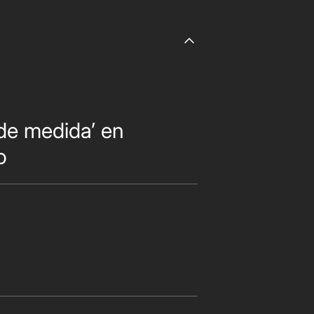
 de medida’ en
o