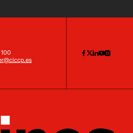
2 100
er@ciccp.es