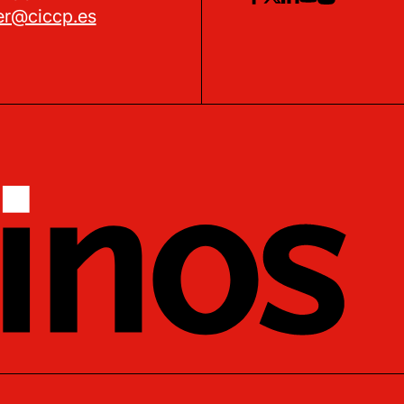
er@ciccp.es