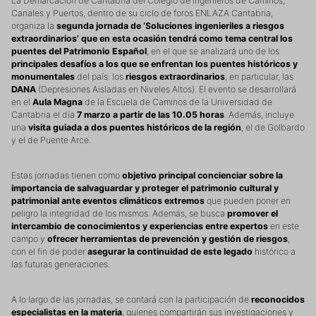
La Demarcación de Cantabria del Colegio de Ingenieros de Caminos,
Canales y Puertos, dentro de su ciclo de foros ENLAZA Cantabria,
organiza la
segunda jornada de ‘Soluciones ingenieriles a riesgos
extraordinarios’ que en esta ocasión tendrá como tema central los
puentes del Patrimonio Español
, en el que se analizará uno de los
principales desafíos a los que se enfrentan los puentes históricos y
monumentales
del país: los
riesgos extraordinarios
, en particular, las
DANA
(Depresiones Aisladas en Niveles Altos). El evento se desarrollará
en el
Aula Magna
de la Escuela de Caminos de la Universidad de
Cantabria el día
7 marzo
a partir de las 10.05 horas
. Además, incluye
una
visita guiada a dos puentes históricos de la región
, el de Golbardo
y el de Puente Arce.
Estas jornadas tienen como
objetivo principal concienciar sobre la
importancia de salvaguardar y proteger el patrimonio cultural y
patrimonial ante eventos climáticos extremos
que pueden poner en
peligro la integridad de los mismos. Además, se busca
promover el
intercambio de conocimientos y experiencias entre expertos
en este
campo y
ofrecer herramientas de prevención y gestión de riesgos
,
con el fin de poder
asegurar la continuidad de este legado
histórico a
las futuras generaciones.
A lo largo de las jornadas, se contará con la participación de
reconocidos
especialistas en la materia
, quienes compartirán sus investigaciones y