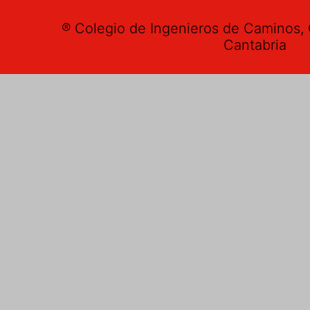
® Colegio de Ingenieros de Caminos, 
Cantabria
Buzón de su
Nombre
*
E