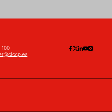
2 100
er@ciccp.es