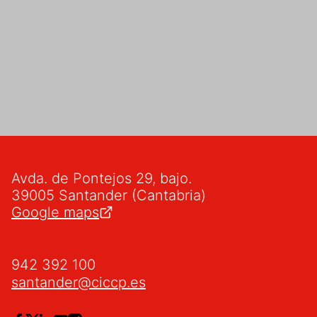
Avda. de Pontejos 29, bajo.
39005 Santander (Cantabria)
Google maps
942 392 100
santander@ciccp.es