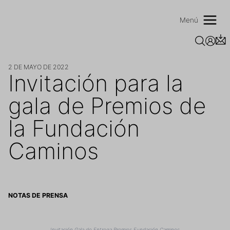
Saltar
al
Menú
contenido
2 DE MAYO DE 2022
Invitación para la
gala de Premios de
la Fundación
Caminos
NOTAS DE PRENSA
Invitación Gala de Entrega Premios Fundación Caminos