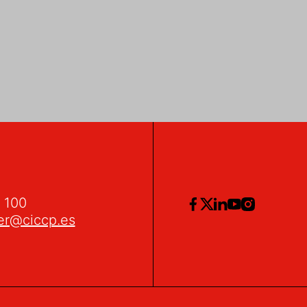
2 100
er@ciccp.es