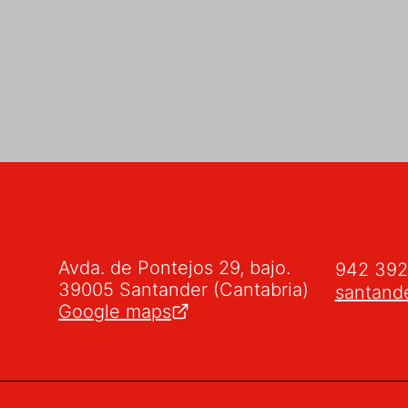
Avda. de Pontejos 29, bajo.
942 39
39005 Santander (Cantabria)
santand
Google maps