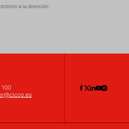
trónico a la dirección
2 100
er@ciccp.es