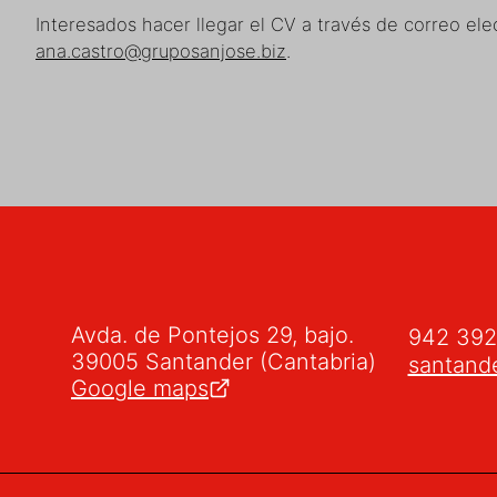
Interesados hacer llegar el CV a través de correo elec
ana.castro@gruposanjose.biz
.
Avda. de Pontejos 29, bajo.
942 39
39005 Santander (Cantabria)
santand
Google maps