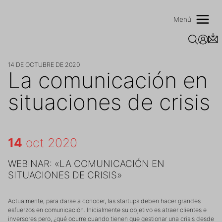
Saltar
al
Menú
contenido
14 DE OCTUBRE DE 2020
La comunicación en
situaciones de crisis
14
oct 2020
WEBINAR: «LA COMUNICACIÓN EN
SITUACIONES DE CRISIS»
Actualmente, para darse a conocer, las startups deben hacer grandes
esfuerzos en comunicación. Inicialmente su objetivo es atraer clientes e
inversores pero, ¿qué ocurre cuando tienen que gestionar una crisis desde