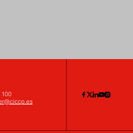
2 100
er@ciccp.es