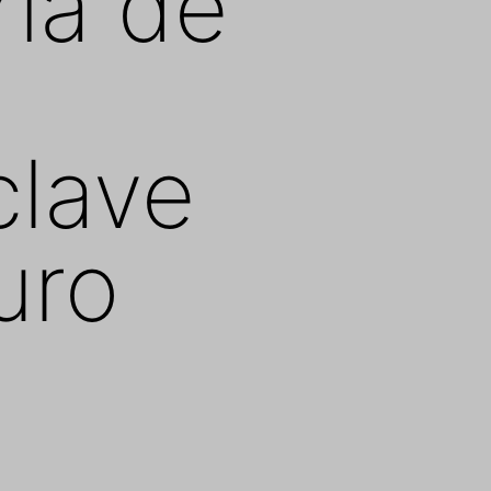
ría de
clave
uro