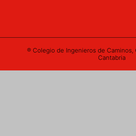
® Colegio de Ingenieros de Caminos, 
Cantabria
Buzón de su