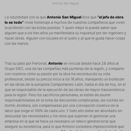
Antonio San Miguel
La rotundidad con la que
Antonio San Miguel
dice que
“el jefe de obra
lo es todo”
rinde homenaje a muchos de nuestros compañeros que viven
la profesión con las botas puestas. Y quien mejor lo puede saber que
alguien que a los tres años ya manifestaba su inquietud por ser ingeniero y
hacer obras.
Alguien con los pies en el suelo y al que le gusta hacer cosas
con las manos
.
Tras su paso por Ferrovial,
Antonio
se vincula desde hace 28 años al
Grupo SIEC, una de las compañías más punteras de la región, y comparte
con nosotros cómo su pasión por la obra ha reconducido su vida
profesional, desde su precoz inicio a los 16 años, manejando un bulldozer
en las obras de la autopista Campomanes-León, hasta el día de hoy, en el
que se responsable de la ejecución de las obras de mayor trascendencia
para la región. Pero los sacrificios personales, el estrés de asumir
responsabilidades en la toma de decisiones complicadas, las noches sin
dormir, etcétera, son compensadas por una concepción creativa de la
labor que exige el 100% de cada uno. Y todo ello debe ser abordado sin
descuidar las necesidades y los retos que suponen el gestionar una
empresa en la que se hace ya necesario un relevo generacional que
asegure su excelencia, para lo que Antonio considera imprescindible que