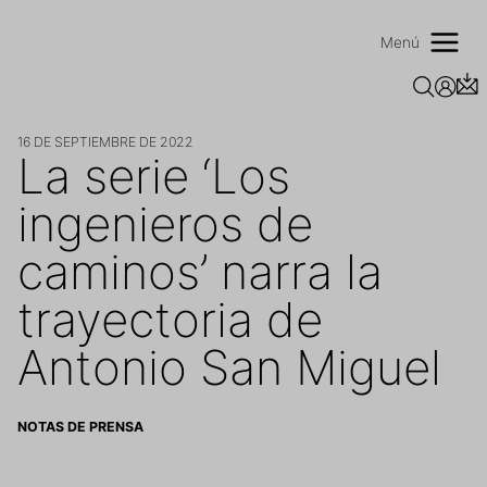
Saltar
al
Menú
contenido
16 DE SEPTIEMBRE DE 2022
La serie ‘Los
ingenieros de
caminos’ narra la
trayectoria de
Antonio San Miguel
NOTAS DE PRENSA