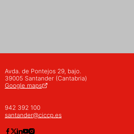
Avda. de Pontejos 29, bajo.
39005 Santander (Cantabria)
Google maps
942 392 100
santander@ciccp.es