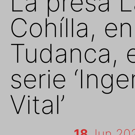
La presa L
Cohílla, en
Tudanca, e
serie ‘Inge
Vital’
18
Jun 20