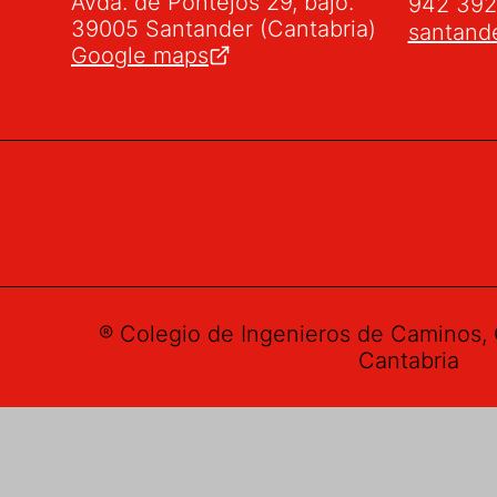
Avda. de Pontejos 29, bajo.
942 39
39005 Santander (Cantabria)
santand
Google maps
® Colegio de Ingenieros de Caminos, 
Cantabria