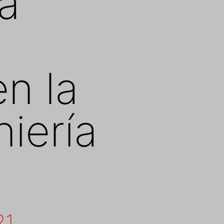
a
n la
niería
21