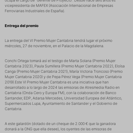
ocupa el cargo de “Gerente de Proyecto”. Desde hace seis años es
vicepresidenta de MAFEX (Asociación Internacional de Empresas
Ferroviarias Industriales de España).
Entrega del premio
La entrega del VI Premio Mujer Cantabria tendrá lugar el próximo
miércoles, 27 de noviembre, en el Palacio de la Magdalena.
Conchi Ortega tomará así el testigo de Marta Solana (Premio Mujer
Cantabria 2023), Paula Sumillera (Premio Mujer Cantabria 2022), Eloísa
Canga (Premio Mujer Cantabria 2021), María Victoria Troncoso (Premio
Mujer Cantabria 2020) y de Pepa Pérez Vega (Premio Mujer Cantabria
2019).Este VI Premio Mujer Cantabria es una iniciativa que han
desarrollado a lo largo de 2024 las emisoras de Atresmedia Radio en
Cantabria (Onda Cero y Europa FM), con la colaboración de Banco
Santander, EDP, Adarsa Mercedes, Universidad Europea del Atlántico,
Supermercados Lupa, Ayuntamiento de Santander y el Gobierno de
Cantabria.
A este galardón (dotado de un cheque de 2.000 € que la ganadora
donará a la ONG que ella desee), los oyentes de las emisoras de