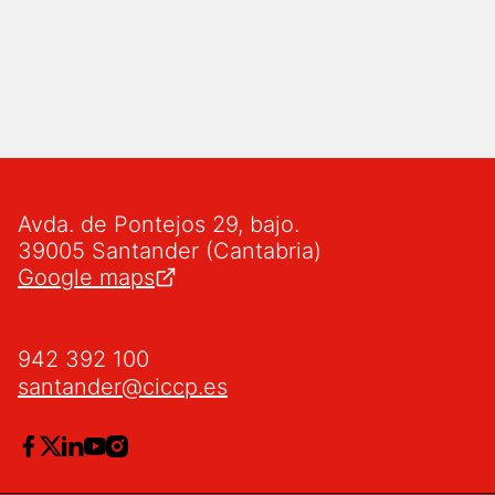
Avda. de Pontejos 29, bajo.
39005 Santander (Cantabria)
Google maps
942 392 100
santander@ciccp.es