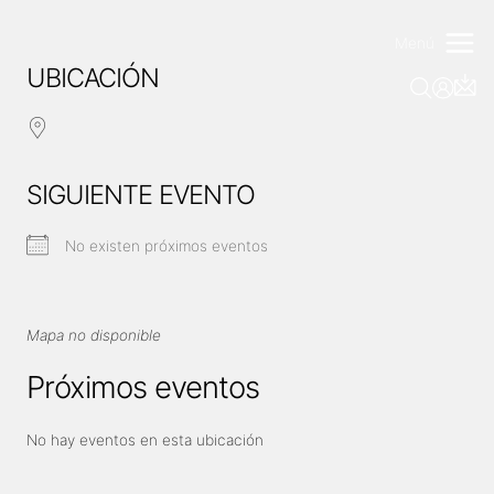
Saltar
al
Menú
contenido
UBICACIÓN
SIGUIENTE EVENTO
No existen próximos eventos
Mapa no disponible
Próximos eventos
No hay eventos en esta ubicación