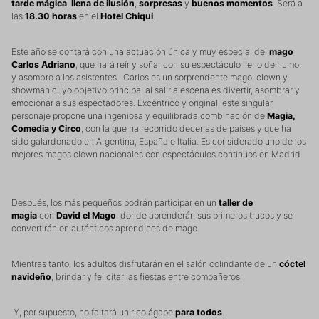
tarde mágica
,
llena de ilusión
,
sorpresas
y
buenos momentos
. Será a
las
18.30 horas
en el
Hotel Chiqui
.
Este año se contará con una actuación única y muy especial del
mago
Carlos Adriano
, que hará reír y soñar con su espectáculo lleno de humor
y asombro a los asistentes. Carlos es un sorprendente mago, clown y
showman cuyo objetivo principal al salir a escena es divertir, asombrar y
emocionar a sus espectadores. Excéntrico y original, este singular
personaje propone una ingeniosa y equilibrada combinación de
Magia,
Comedia y Circo
, con la que ha recorrido decenas de países y que ha
sido galardonado en Argentina, España e Italia. Es considerado uno de los
mejores magos clown nacionales con espectáculos continuos en Madrid.
Después, los más pequeños podrán participar en un
taller de
magia
con
David el Mago
, donde aprenderán sus primeros trucos y se
convertirán en auténticos aprendices de mago.
Mientras tanto, los adultos disfrutarán en el salón colindante de un
cóctel
navideño
, brindar y felicitar las fiestas entre compañeros.
Y, por supuesto, no faltará un rico ágape
para todos
.