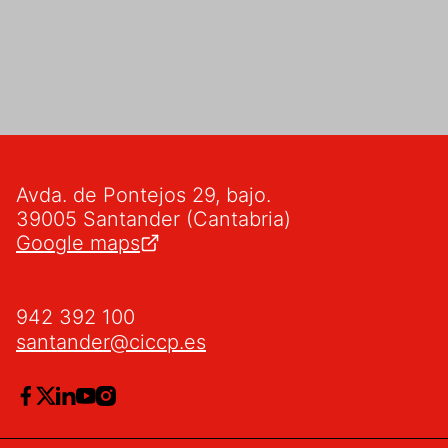
Avda. de Pontejos 29, bajo.
39005 Santander (Cantabria)
Google maps
942 392 100
santander@ciccp.es