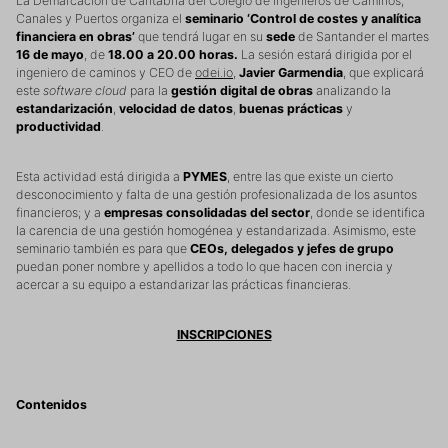
La Demarcación de Cantabria del Colegio de Ingenieros de Caminos,
Canales y Puertos organiza el
seminario ‘Control de costes y analítica
financiera en obras’
que tendrá lugar en su
sede
de Santander el martes
16 de mayo
, de
18.00 a 20.00 horas.
La sesión estará dirigida por el
ingeniero de caminos y CEO de
odei.io
,
Javier Garmendia
, que explicará
este
software cloud
para la
gestión digital de obras
analizando la
estandarización
,
velocidad de datos
,
buenas prácticas
y
productividad
.
Esta actividad está dirigida a
PYMES
, entre las que existe un cierto
desconocimiento y falta de una gestión profesionalizada de los asuntos
financieros; y a
empresas consolidadas del sector
, donde se identifica
la carencia de una gestión homogénea y estandarizada. Asimismo, este
seminario también es para que
CEOs, delegados y jefes de grupo
puedan poner nombre y apellidos a todo lo que hacen con inercia y
acercar a su equipo a estandarizar las prácticas financieras.
INSCRIPCIONES
Contenidos