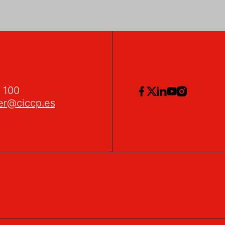
2 100
er@ciccp.es