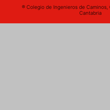
® Colegio de Ingenieros de Caminos, 
Cantabria
Buzón de su
Nombre
*
E