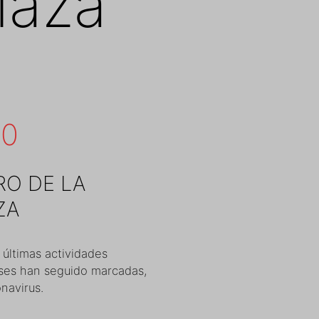
laza
20
O DE LA
ZA
 últimas actividades
eses han seguido marcadas,
navirus.