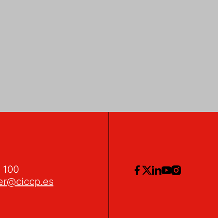
2 100
er@ciccp.es