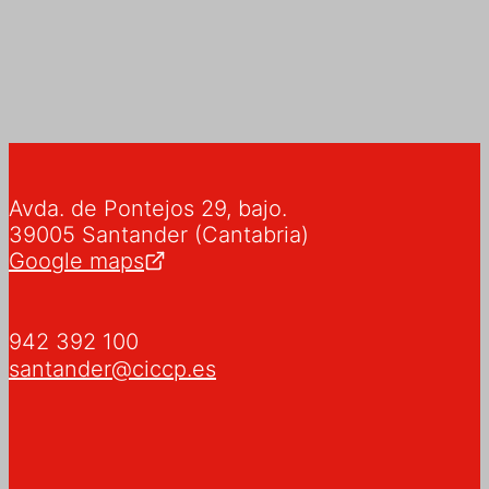
Avda. de Pontejos 29, bajo.
39005 Santander (Cantabria)
Google maps
942 392 100
santander@ciccp.es