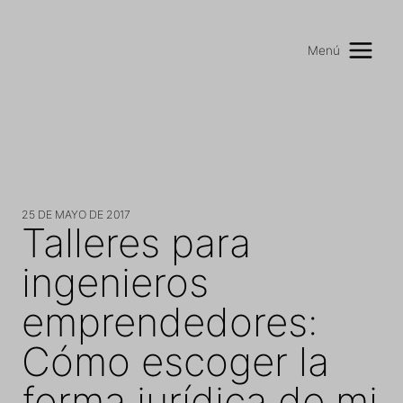
Saltar
al
Menú
contenido
25 DE MAYO DE 2017
Talleres para
ingenieros
emprendedores:
Cómo escoger la
forma jurídica de mi