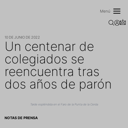
Saltar
al
Menú
contenido
10 DE JUNIO DE 2022
Un centenar de
colegiados se
reencuentra tras
dos años de parón
Tarde espléndida en el Faro de la Punta de la Cerda
NOTAS DE PRENSA