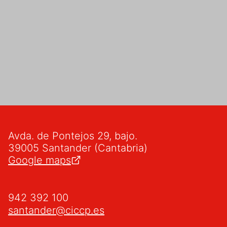
Avda. de Pontejos 29, bajo.
39005 Santander (Cantabria)
Google maps
942 392 100
santander@ciccp.es