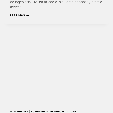
de Ingeniería Civil ha fallado el siguiente ganador y premio
accésit:
GANADORES
LEER MÁS
DEL
CONCURSO
DE
FOTOGRAFÍA
DE
INGENIERÍA
CIVIL
ACTIVIDADES
|
ACTUALIDAD
|
HEMEROTECA 2025