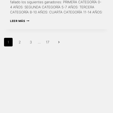
fallado los siguientes ganadores: PRIMERA CATEGORÍA 0-
4 AÑOS: SEGUNDA CATEGORÍA 5-7 AÑOS: TERCERA
CATEGORÍA 8-10 AÑOS: CUARTA CATEGORÍA 11-14 AÑOS:
GANADORES
LEER MÁS
DEL
XVIII
CONCURSO
DE
NAVEGACIÓN
PINTURA
Siguiente
1
2
3
…
17
INFANTIL
DE
página
PÁGINA