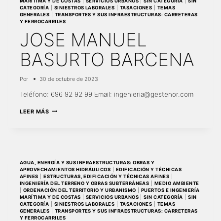
MARÍTIMA Y DE COSTAS
|
SERVICIOS URBANOS
|
SIN CATEGORÍA
|
SIN
CATEGORÍA
|
SINIESTROS LABORALES
|
TASACIONES
|
TEMAS
GENERALES
|
TRANSPORTES Y SUS INFRAESTRUCTURAS: CARRETERAS
Y FERROCARRILES
JOSE MANUEL
BASURTO BARCENA
Por
30 de octubre de 2023
Teléfono: 696 92 92 99 Email: ingenieria@gestenor.com
JOSE
LEER MÁS
MANUEL
BASURTO
BARCENA
AGUA, ENERGÍA Y SUS INFRAESTRUCTURAS: OBRAS Y
APROVECHAMIENTOS HIDRÁULICOS
|
EDIFICACIÓN Y TÉCNICAS
AFINES
|
ESTRUCTURAS, EDIFICACIÓN Y TÉCNICAS AFINES
|
INGENIERÍA DEL TERRENO Y OBRAS SUBTERRÁNEAS
|
MEDIO AMBIENTE
|
ORDENACIÓN DEL TERRITORIO Y URBANISMO
|
PUERTOS E INGENIERÍA
MARÍTIMA Y DE COSTAS
|
SERVICIOS URBANOS
|
SIN CATEGORÍA
|
SIN
CATEGORÍA
|
SINIESTROS LABORALES
|
TASACIONES
|
TEMAS
GENERALES
|
TRANSPORTES Y SUS INFRAESTRUCTURAS: CARRETERAS
Y FERROCARRILES