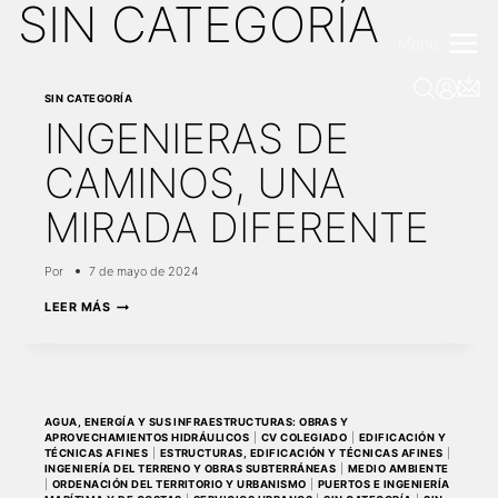
SIN CATEGORÍA
Saltar
al
Menú
contenido
SIN CATEGORÍA
INGENIERAS DE
CAMINOS, UNA
MIRADA DIFERENTE
Por
7 de mayo de 2024
INGENIERAS
LEER MÁS
DE
CAMINOS,
UNA
MIRADA
DIFERENTE
AGUA, ENERGÍA Y SUS INFRAESTRUCTURAS: OBRAS Y
APROVECHAMIENTOS HIDRÁULICOS
|
CV COLEGIADO
|
EDIFICACIÓN Y
TÉCNICAS AFINES
|
ESTRUCTURAS, EDIFICACIÓN Y TÉCNICAS AFINES
|
INGENIERÍA DEL TERRENO Y OBRAS SUBTERRÁNEAS
|
MEDIO AMBIENTE
|
ORDENACIÓN DEL TERRITORIO Y URBANISMO
|
PUERTOS E INGENIERÍA