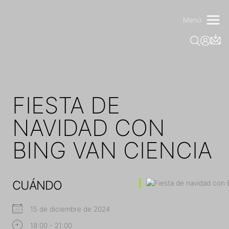
Saltar
al
Menú
contenido
FIESTA DE
NAVIDAD CON
BING VAN CIENCIA
CUÁNDO
15 de diciembre de 2024
18:00 - 21:00